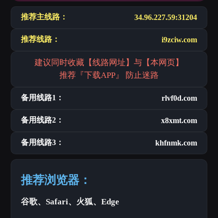
推荐主线路：
34.96.227.59:31204
推荐线路：
i9zciw.com
建议同时收藏【线路网址】与【本网页】
推荐『下载APP』 防止迷路
备用线路1：
rlvf0d.com
备用线路2：
x8xmt.com
备用线路3：
khfnmk.com
推荐浏览器：
谷歌、Safari、火狐、Edge