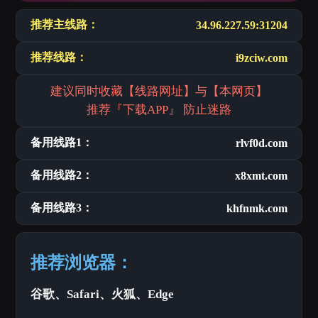
推荐主线路：
34.96.227.59:31204
推荐线路：
i9zciw.com
建议同时收藏【线路网址】与【本网页】
推荐『下载APP』 防止迷路
备用线路1：
rlvf0d.com
备用线路2：
x8xmt.com
备用线路3：
khfnmk.com
推荐浏览器：
谷歌、Safari、火狐、Edge